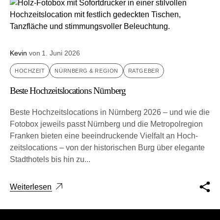
Kevin
von
1. Juni 2026
HOCHZEIT
NÜRNBERG & REGION
RATGEBER
Beste Hochzeitslocations Nürnberg
Beste Hochzeitslocations in Nürnberg 2026 – und wie die
Fotobox jeweils passt Nürnberg und die Metro­pol­re­gi­on
Fran­ken bie­ten eine beein­dru­cken­de Viel­falt an Hoch­
zeits­lo­ca­ti­ons – von der his­to­ri­schen Burg über ele­gan­te
Stadt­ho­tels bis hin zu...
Weiterlesen