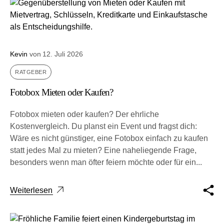
Kevin
von
12. Juli 2026
RATGEBER
Fotobox Mieten oder Kaufen?
Fotobox mieten oder kaufen? Der ehrliche
Kostenvergleich. Du planst ein Event und fragst dich:
Wäre es nicht güns­ti­ger, eine Fotobox ein­fach zu kau­fen
statt jedes Mal zu mie­ten? Eine nahe­lie­gen­de Fra­ge,
beson­ders wenn man öfter fei­ern möch­te oder für ein...
Weiterlesen