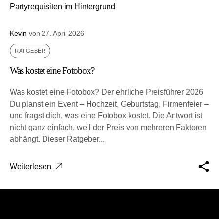
Kevin
von
27. April 2026
RATGEBER
Was kostet eine Fotobox?
Was kostet eine Fotobox? Der ehrliche Preisführer 2026
Du planst ein Event – Hoch­zeit, Geburts­tag, Fir­men­fei­er –
und fragst dich, was eine Fotobox kos­tet. Die Ant­wort ist
nicht ganz ein­fach, weil der Preis von meh­re­ren Fak­to­ren
abhängt. Die­ser Rat­ge­ber...
Weiterlesen