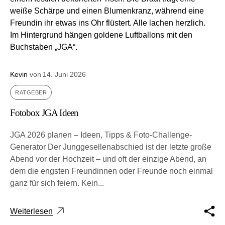
Kevin
von
14. Juni 2026
RATGEBER
Fotobox JGA Ideen
JGA 2026 planen – Ideen, Tipps & Foto-Challenge-
Generator Der Jung­ge­sel­len­ab­schied ist der letz­te gro­ße
Abend vor der Hoch­zeit – und oft der ein­zi­ge Abend, an
dem die engs­ten Freun­din­nen oder Freun­de noch ein­mal
ganz für sich fei­ern. Kein...
Weiterlesen