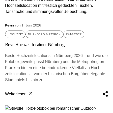
Kevin
von
1. Juni 2026
HOCHZEIT
NÜRNBERG & REGION
RATGEBER
Beste Hochzeitslocations Nürnberg
Beste Hochzeitslocations in Nürnberg 2026 – und wie die
Fotobox jeweils passt Nürnberg und die Metro­pol­re­gi­on
Fran­ken bie­ten eine beein­dru­cken­de Viel­falt an Hoch­
zeits­lo­ca­ti­ons – von der his­to­ri­schen Burg über ele­gan­te
Stadt­ho­tels bis hin zu...
Weiterlesen